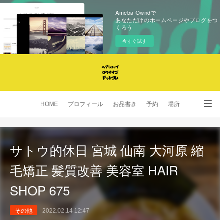
Ameba Owndで
あなただけのホームページやブログをつ
くろう
今すぐ試す
HOME
プロフィール
お品書き
予約
場所
SNS
サトウ的休日 宮城 仙南 大河原 縮
毛矯正 髪質改善 美容室 HAIR
SHOP 675
その他
2022.02.14 12:47