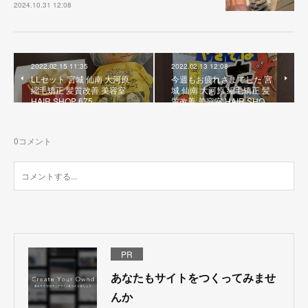
2024.10.31 12:08
2022.02.15 11:35
2022.02.13 12:08
LLセット 宮城 仙南 大河原
今週もお疲れさまでした 宮
縮毛矯正 髪質改善 美容室
城 仙南 大河原 縮毛矯正 髪
HAIR SHOP 675
質改善 美容室 HAIR SHO…
0
コメント
PR
あなたもサイトをつくってみませ
んか