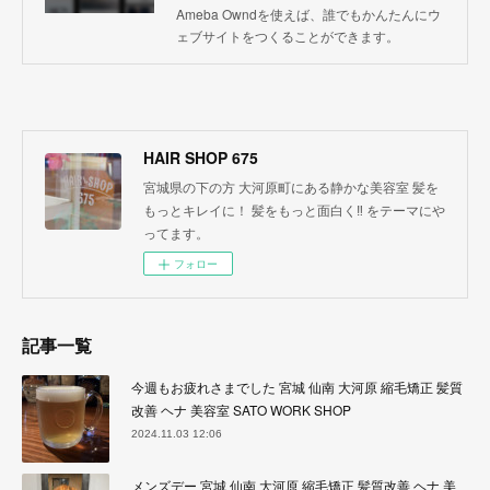
Ameba Owndを使えば、誰でもかんたんにウ
ェブサイトをつくることができます。
HAIR SHOP 675
宮城県の下の方 大河原町にある静かな美容室 髪を
もっとキレイに！ 髪をもっと面白く‼︎ をテーマにや
ってます。
フォロー
記事一覧
今週もお疲れさまでした 宮城 仙南 大河原 縮毛矯正 髪質
改善 ヘナ 美容室 SATO WORK SHOP
2024.11.03 12:06
メンズデー 宮城 仙南 大河原 縮毛矯正 髪質改善 ヘナ 美