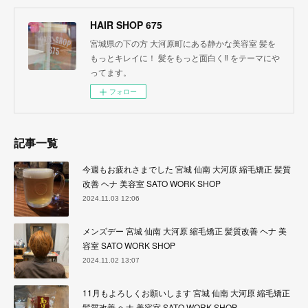
HAIR SHOP 675
宮城県の下の方 大河原町にある静かな美容室 髪を
もっとキレイに！ 髪をもっと面白く‼︎ をテーマにや
ってます。
フォロー
記事一覧
今週もお疲れさまでした 宮城 仙南 大河原 縮毛矯正 髪質
改善 ヘナ 美容室 SATO WORK SHOP
2024.11.03 12:06
メンズデー 宮城 仙南 大河原 縮毛矯正 髪質改善 ヘナ 美
容室 SATO WORK SHOP
2024.11.02 13:07
11月もよろしくお願いします 宮城 仙南 大河原 縮毛矯正
髪質改善 ヘナ 美容室 SATO WORK SHOP