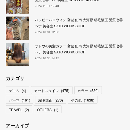
2024.11.01 12:40
ハッピーハロウィン 宮城 仙南 大河原 縮毛矯正 髪質改善
ヘナ 美容室 SATO WORK SHOP
2024.10.31 12:08
サトウの美髪カラー 宮城 仙南 大河原 縮毛矯正 髪質改善
ヘナ 美容室 SATO WORK SHOP
2024.10.30 14:13
カテゴリ
デニム
(
4
)
カットスタイル
(
475
)
カラー
(
539
)
パーマ
(
161
)
縮毛矯正
(
276
)
その他
(
1638
)
TRAVEL
(
2
)
OTHERS
(
1
)
アーカイブ