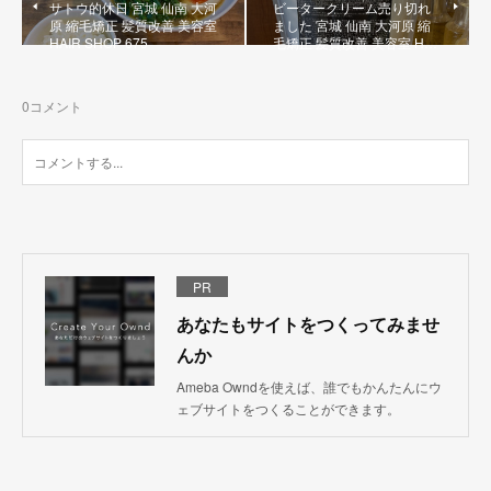
サトウ的休日 宮城 仙南 大河
ビータークリーム売り切れ
原 縮毛矯正 髪質改善 美容室
ました 宮城 仙南 大河原 縮
HAIR SHOP 675
毛矯正 髪質改善 美容室 H…
0
コメント
PR
あなたもサイトをつくってみませ
んか
Ameba Owndを使えば、誰でもかんたんにウ
ェブサイトをつくることができます。