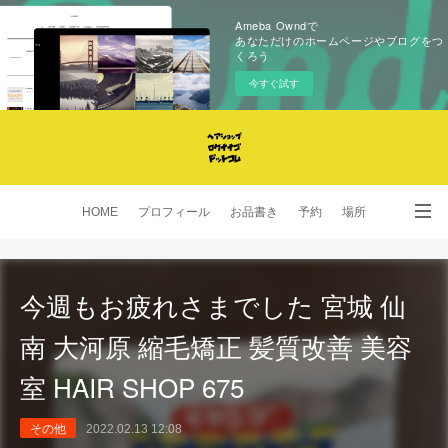
Ameba Owndで
あなただけのホームページやブログをつ
くろう
今すぐ試す
HOME
プロフィール
お品書き
予約
場所
SNS
今週もお疲れさまでした 宮城 仙
南 大河原 縮毛矯正 髪質改善 美容
室 HAIR SHOP 675
その他
2022.02.13 12:08