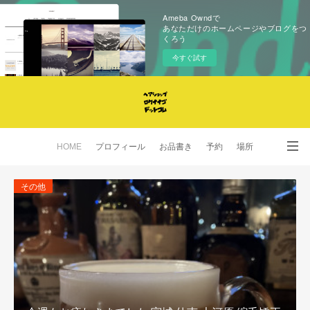
Ameba Owndで
あなただけのホームページやブログをつ
くろう
今すぐ試す
HOME
プロフィール
お品書き
予約
場所
SNS
その他