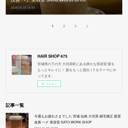
2024.10.23 10:33
1
2
3
HAIR SHOP 675
宮城県の下の方 大河原町にある静かな美容室 髪を
もっとキレイに！ 髪をもっと面白く‼︎ をテーマにや
ってます。
フォロー
記事一覧
今週もお疲れさまでした 宮城 仙南 大河原 縮毛矯正 髪質
改善 ヘナ 美容室 SATO WORK SHOP