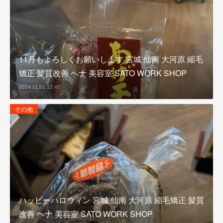
11月もよろしくお願いします 宮城 仙南 大河原 縮毛
矯正 髪質改善 ヘナ 美容室 SATO WORK SHOP
2024.11.01 12:40
その他
ハッピーハロウィン 宮城 仙南 大河原 縮毛矯正 髪質
改善 ヘナ 美容室 SATO WORK SHOP