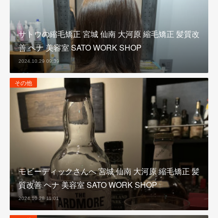
サトウの縮毛矯正 宮城 仙南 大河原 縮毛矯正 髪質改
善 ヘナ 美容室 SATO WORK SHOP
2024.10.29 09:39
その他
モビーディックさんへ 宮城 仙南 大河原 縮毛矯正 髪
質改善 ヘナ 美容室 SATO WORK SHOP
2024.10.28 11:01