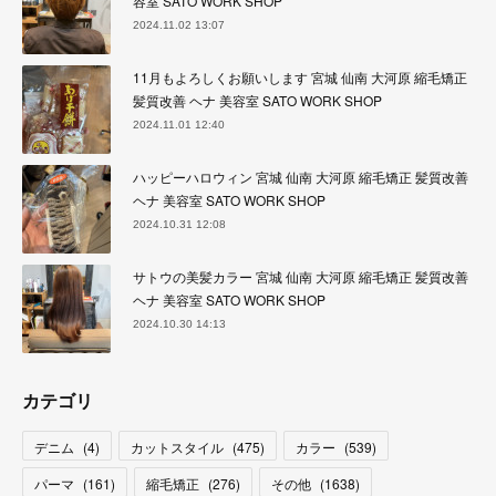
容室 SATO WORK SHOP
2024.11.02 13:07
11月もよろしくお願いします 宮城 仙南 大河原 縮毛矯正
髪質改善 ヘナ 美容室 SATO WORK SHOP
2024.11.01 12:40
ハッピーハロウィン 宮城 仙南 大河原 縮毛矯正 髪質改善
ヘナ 美容室 SATO WORK SHOP
2024.10.31 12:08
サトウの美髪カラー 宮城 仙南 大河原 縮毛矯正 髪質改善
ヘナ 美容室 SATO WORK SHOP
2024.10.30 14:13
カテゴリ
デニム
(
4
)
カットスタイル
(
475
)
カラー
(
539
)
パーマ
(
161
)
縮毛矯正
(
276
)
その他
(
1638
)