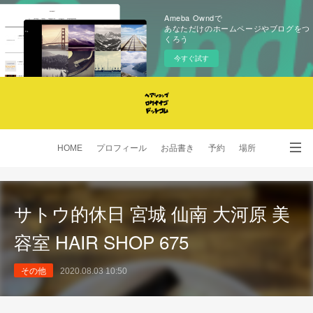
Ameba Owndで
あなただけのホームページやブログをつ
くろう
今すぐ試す
HOME
プロフィール
お品書き
予約
場所
SNS
サトウ的休日 宮城 仙南 大河原 美
容室 HAIR SHOP 675
その他
2020.08.03 10:50