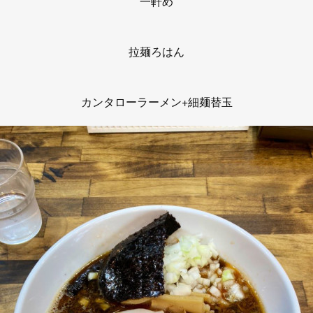
一軒め
拉麺ろはん
カンタローラーメン+細麺替玉