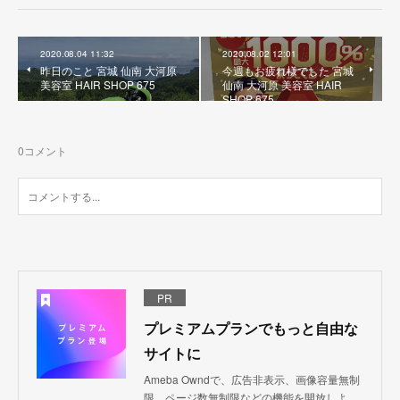
2020.08.04 11:32
2020.08.02 12:01
昨日のこと 宮城 仙南 大河原
今週もお疲れ様でした 宮城
美容室 HAIR SHOP 675
仙南 大河原 美容室 HAIR
SHOP 675
0
コメント
PR
プレミアムプランでもっと自由な
サイトに
Ameba Owndで、広告非表示、画像容量無制
限、ページ数無制限などの機能を開放しよ