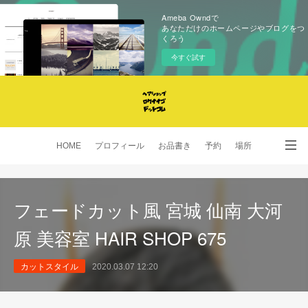
Ameba Owndで
あなただけのホームページやブログをつ
くろう
今すぐ試す
HOME
プロフィール
お品書き
予約
場所
SNS
フェードカット風 宮城 仙南 大河
原 美容室 HAIR SHOP 675
カットスタイル
2020.03.07 12:20