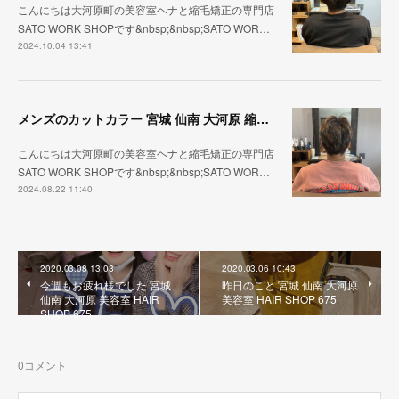
こんにちは大河原町の美容室ヘナと縮毛矯正の専門店
SATO WORK SHOPです&nbsp;&nbsp;SATO WOR…
2024.10.04 13:41
メンズのカットカラー 宮城 仙南 大河原 縮毛矯正 髪質改善 ヘナ 美容室 SATO WORK SHOP
こんにちは大河原町の美容室ヘナと縮毛矯正の専門店
SATO WORK SHOPです&nbsp;&nbsp;SATO WOR…
2024.08.22 11:40
2020.03.08 13:03
2020.03.06 10:43
今週もお疲れ様でした 宮城
昨日のこと 宮城 仙南 大河原
仙南 大河原 美容室 HAIR
美容室 HAIR SHOP 675
SHOP 675
0
コメント