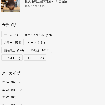
原 縮毛矯正 髪質改善 ヘナ 美容室 …
2024.10.30 14:13
カテゴリ
デニム
(
4
)
カットスタイル
(
475
)
カラー
(
539
)
パーマ
(
161
)
縮毛矯正
(
276
)
その他
(
1638
)
TRAVEL
(
2
)
OTHERS
(
1
)
アーカイブ
2024
(
304
)
2023
(
365
(
3
)
)
(
31
)
2022
(
365
(
31
)
)
(
30
)
(
30
)
2021
(
365
(
31
)
)