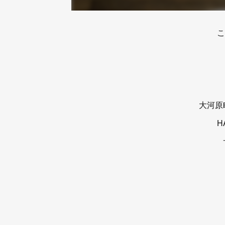
こ
大河原
H