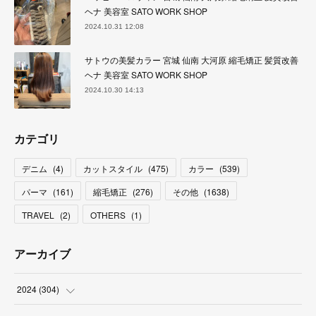
ヘナ 美容室 SATO WORK SHOP
2024.10.31 12:08
サトウの美髪カラー 宮城 仙南 大河原 縮毛矯正 髪質改善
ヘナ 美容室 SATO WORK SHOP
2024.10.30 14:13
カテゴリ
デニム
(
4
)
カットスタイル
(
475
)
カラー
(
539
)
パーマ
(
161
)
縮毛矯正
(
276
)
その他
(
1638
)
TRAVEL
(
2
)
OTHERS
(
1
)
アーカイブ
2024
(
304
)