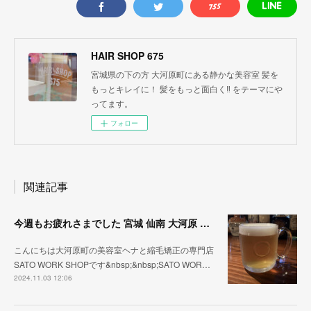
HAIR SHOP 675
宮城県の下の方 大河原町にある静かな美容室 髪を
もっとキレイに！ 髪をもっと面白く‼︎ をテーマにや
ってます。
フォロー
関連記事
今週もお疲れさまでした 宮城 仙南 大河原 縮毛矯正 髪質改善 ヘナ 美容室 SATO WORK SHOP
こんにちは大河原町の美容室ヘナと縮毛矯正の専門店
SATO WORK SHOPです&nbsp;&nbsp;SATO WOR…
2024.11.03 12:06