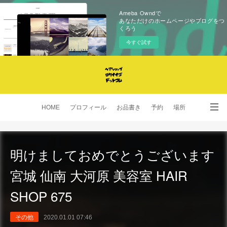
Ameba Owndで
あなただけのホームページやブログをつ
くろう
今すぐ試す
HOME
プロフィール
お品書き
予約
場所
SNS
明けましておめでとうございます
宮城 仙南 大河原 美容室 HAIR
SHOP 675
その他
2020.01.01 07:46