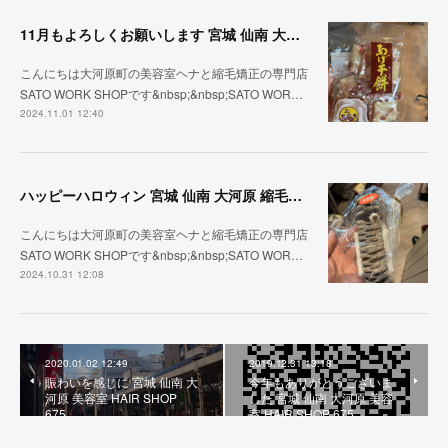
11月もよろしくお願いします 宮城 仙南 大河原 縮毛矯正 髪質改善 ヘナ 美容室 SATO WORK SHOP
こんにちは大河原町の美容室ヘナと縮毛矯正の専門店
SATO WORK SHOPです&nbsp;&nbsp;SATO WOR…
2024.11.01 12:40
ハッピーハロウィン 宮城 仙南 大河原 縮毛矯正 髪質改善 ヘナ 美容室 SATO WORK SHOP
こんにちは大河原町の美容室ヘナと縮毛矯正の専門店
SATO WORK SHOPです&nbsp;&nbsp;SATO WOR…
2024.10.31 12:08
2020.01.02 12:49
2019.12.31 13:18
賑わいを感じに 宮城 仙南 大
今年もありがとうございま
河原 美容室 HAIR SHOP
した 宮城 仙南 大河原 美容
675
室 HAIR SHOP 675