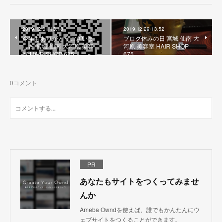
2019.12.31 13:18
2019.12.29 13:52
今年もありがとうございま
ブログ休みの日 宮城 仙南 大
した 宮城 仙南 大河原 美容
河原 美容室 HAIR SHOP
室 HAIR SHOP 675
675
0
コメント
PR
あなたもサイトをつくってみませ
んか
Ameba Owndを使えば、誰でもかんたんにウ
ェブサイトをつくることができます。