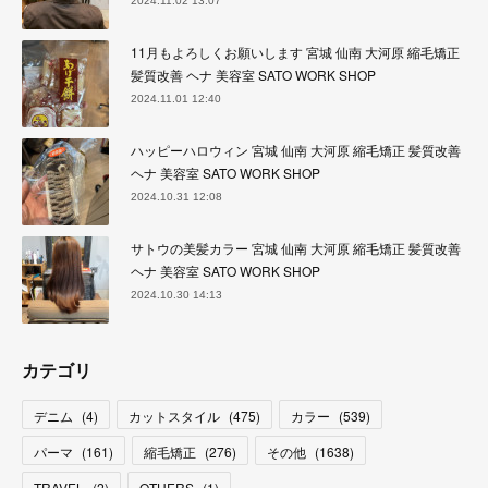
2024.11.02 13:07
11月もよろしくお願いします 宮城 仙南 大河原 縮毛矯正
髪質改善 ヘナ 美容室 SATO WORK SHOP
2024.11.01 12:40
ハッピーハロウィン 宮城 仙南 大河原 縮毛矯正 髪質改善
ヘナ 美容室 SATO WORK SHOP
2024.10.31 12:08
サトウの美髪カラー 宮城 仙南 大河原 縮毛矯正 髪質改善
ヘナ 美容室 SATO WORK SHOP
2024.10.30 14:13
カテゴリ
デニム
(
4
)
カットスタイル
(
475
)
カラー
(
539
)
パーマ
(
161
)
縮毛矯正
(
276
)
その他
(
1638
)
TRAVEL
(
2
)
OTHERS
(
1
)