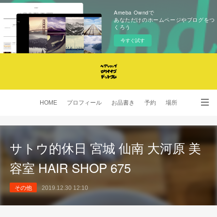
Ameba Owndで
あなただけのホームページやブログをつ
くろう
今すぐ試す
HOME
プロフィール
お品書き
予約
場所
SNS
サトウ的休日 宮城 仙南 大河原 美
容室 HAIR SHOP 675
その他
2019.12.30 12:10