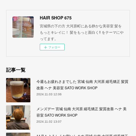
HAIR SHOP 675
宮城県の下の方 大河原町にある静かな美容室 髪を
もっとキレイに！ 髪をもっと面白く‼︎ をテーマにや
ってます。
フォロー
記事一覧
今週もお疲れさまでした 宮城 仙南 大河原 縮毛矯正 髪質
改善 ヘナ 美容室 SATO WORK SHOP
2024.11.03 12:06
メンズデー 宮城 仙南 大河原 縮毛矯正 髪質改善 ヘナ 美
容室 SATO WORK SHOP
2024.11.02 13:07
11月もよろしくお願いします 宮城 仙南 大河原 縮毛矯正