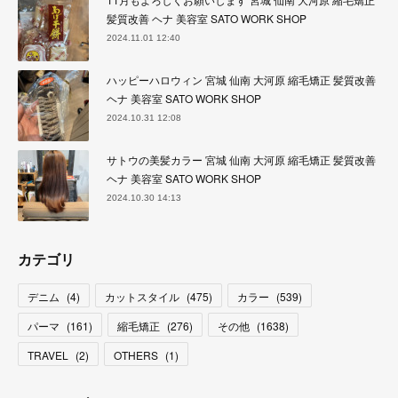
髪質改善 ヘナ 美容室 SATO WORK SHOP
2024.11.01 12:40
ハッピーハロウィン 宮城 仙南 大河原 縮毛矯正 髪質改善
ヘナ 美容室 SATO WORK SHOP
2024.10.31 12:08
サトウの美髪カラー 宮城 仙南 大河原 縮毛矯正 髪質改善
ヘナ 美容室 SATO WORK SHOP
2024.10.30 14:13
カテゴリ
デニム
(
4
)
カットスタイル
(
475
)
カラー
(
539
)
パーマ
(
161
)
縮毛矯正
(
276
)
その他
(
1638
)
TRAVEL
(
2
)
OTHERS
(
1
)