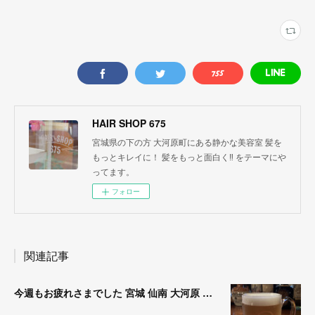
HAIR SHOP 675
宮城県の下の方 大河原町にある静かな美容室 髪を
もっとキレイに！ 髪をもっと面白く‼︎ をテーマにや
ってます。
フォロー
関連記事
今週もお疲れさまでした 宮城 仙南 大河原 縮毛矯正 髪質改善 ヘナ 美容室 SATO WORK SHOP