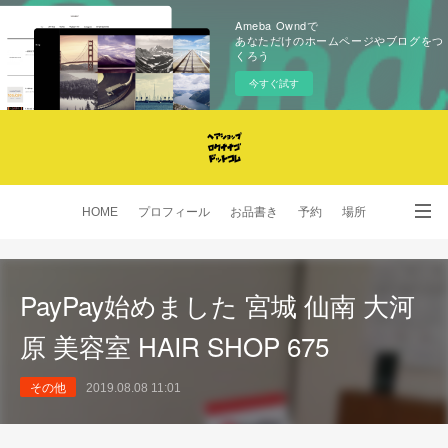
Ameba Owndで
あなただけのホームページやブログをつ
くろう
今すぐ試す
HOME
プロフィール
お品書き
予約
場所
SNS
PayPay始めました 宮城 仙南 大河
原 美容室 HAIR SHOP 675
その他
2019.08.08 11:01