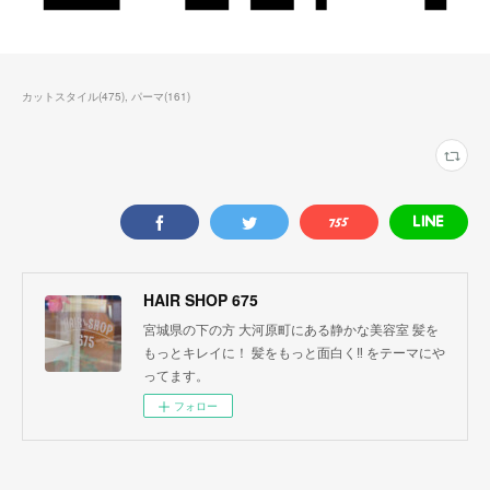
カットスタイル
(
475
)
パーマ
(
161
)
HAIR SHOP 675
宮城県の下の方 大河原町にある静かな美容室 髪を
もっとキレイに！ 髪をもっと面白く‼︎ をテーマにや
ってます。
フォロー