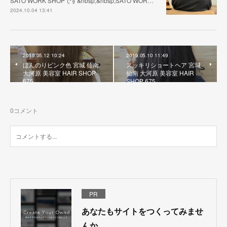
SATO WORK SHOPです&nbsp;&nbsp;SATO WOR…
2024.10.04 13:41
2019.05.12 10:24
2019.05.10 11:49
ほんのりピンク色 宮城 仙南
スッキリショートヘア 宮城
大河原 美容室 HAIR SHOP
仙南 大河原 美容室 HAIR
675
SHOP 675
0
コメント
PR
あなたもサイトをつくってみませ
んか