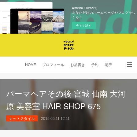
Ameba Owndで
あなただけのホームページやブログをつ
くろう
今すぐ試す
HOME
プロフィール
お品書き
予約
場所
SNS
パーマヘアその後 宮城 仙南 大河
原 美容室 HAIR SHOP 675
カットスタイル
2019.05.11 12:11