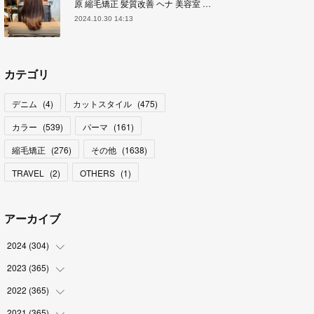
原 縮毛矯正 髪質改善 ヘナ 美容室 …
2024.10.30 14:13
カテゴリ
デニム
(
4
)
カットスタイル
(
475
)
カラー
(
539
)
パーマ
(
161
)
縮毛矯正
(
276
)
その他
(
1638
)
TRAVEL
(
2
)
OTHERS
(
1
)
アーカイブ
2024
(
304
)
2023
(
365
(
3
)
)
(
31
)
2022
(
365
(
31
)
)
(
30
)
(
30
)
2021
(
365
(
31
)
)