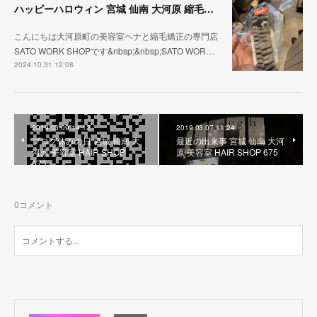
ハッピーハロウィン 宮城 仙南 大河原 縮毛矯正 髪質改善 ヘナ 美容室 SATO WORK SHOP
こんにちは大河原町の美容室ヘナと縮毛矯正の専門店
SATO WORK SHOPです&nbsp;&nbsp;SATO WOR…
2024.10.31 12:08
2019.03.09 14:12
2019.03.07 11:24
ブログ休みの日 宮城 仙南 大
最近の出来事 宮城 仙南 大河
河原 美容室 HAIR SHOP
原 美容室 HAIR SHOP 675
675
0
コメント