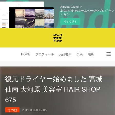
Ameba Owndで
あなただけのホームページやブログをつ
くろう
今すぐ試す
HOME
プロフィール
お品書き
予約
場所
SNS
復元ドライヤー始めました 宮城
仙南 大河原 美容室 HAIR SHOP
675
その他
2019.03.08 12:05