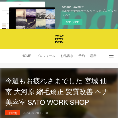
Ameba Owndで
あなただけのホームページやブログをつ
くろう
今すぐ試す
HOME
プロフィール
お品書き
予約
場所
SNS
今週もお疲れさまでした 宮城 仙
南 大河原 縮毛矯正 髪質改善 ヘナ
美容室 SATO WORK SHOP
その他
2024.07.28 12:10