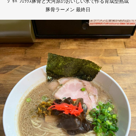
ｼﾞｬﾊﾟﾝｴｯｸｽ豚骨と大河原のおいしい水で作る育成型熟成
豚骨ラーメン 最終日