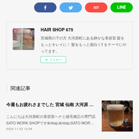
HAIR SHOP 675
宮城県の下の方 大河原町にある静かな美容室 髪を
もっとキレイに！ 髪をもっと面白く‼︎ をテーマにや
ってます。
フォロー
関連記事
今週もお疲れさまでした 宮城 仙南 大河原 縮毛矯正 髪質改善 ヘナ 美容室 SATO WORK SHOP
こんにちは大河原町の美容室ヘナと縮毛矯正の専門店
SATO WORK SHOPです&nbsp;&nbsp;SATO WOR…
2024.11.03 12:06