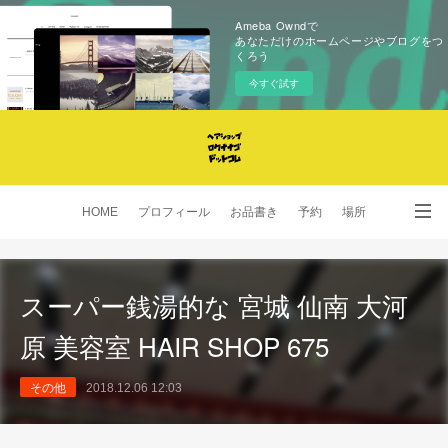
Ameba Owndで
あなただけのホームページやブログをつ
くろう
今すぐ試す
HOME
プロフィール
お品書き
予約
場所
SNS
スーパー銭湯的な 宮城 仙南 大河
原 美容室 HAIR SHOP 675
その他
2018.12.06 12:03