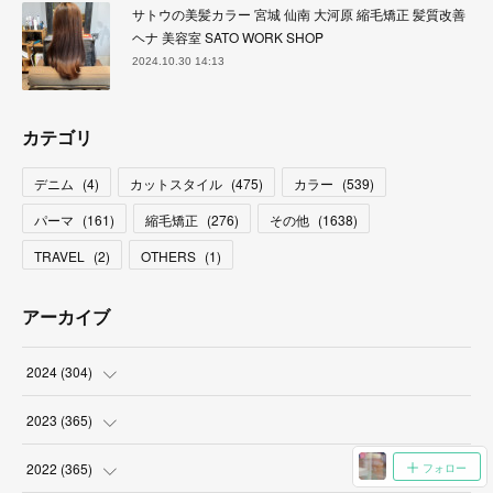
サトウの美髪カラー 宮城 仙南 大河原 縮毛矯正 髪質改善
ヘナ 美容室 SATO WORK SHOP
2024.10.30 14:13
カテゴリ
デニム
(
4
)
カットスタイル
(
475
)
カラー
(
539
)
パーマ
(
161
)
縮毛矯正
(
276
)
その他
(
1638
)
TRAVEL
(
2
)
OTHERS
(
1
)
アーカイブ
2024
(
304
)
(
3
)
2023
(
365
)
(
31
)
(
31
)
2022
(
365
)
フォロー