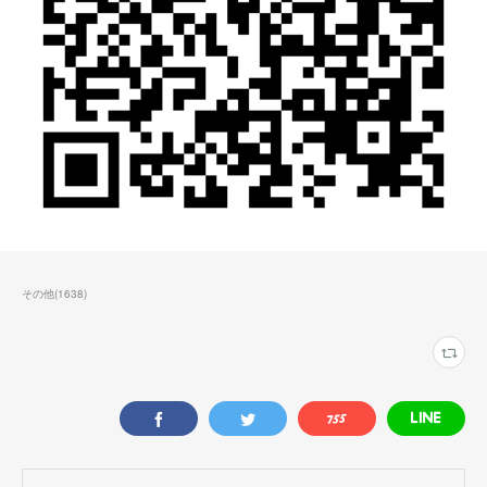
その他
(
1638
)