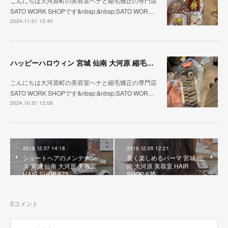
こんにちは大河原町の美容室ヘナと縮毛矯正の専門店
SATO WORK SHOPです&nbsp;&nbsp;SATO WOR…
2024.11.01 12:40
ハッピーハロウィン 宮城 仙南 大河原 縮毛矯正 髪質改善 ヘナ 美容室 SATO WORK SHOP
こんにちは大河原町の美容室ヘナと縮毛矯正の専門店
SATO WORK SHOPです&nbsp;&nbsp;SATO WOR…
2024.10.31 12:08
2018.12.07 14:18
2018.12.05 12:21
ショートヘアのメンテナン
長く楽しめるパーマ 宮城 仙
ス 宮城 仙南 大河原 美容室
南 大河原 美容室 HAIR
HAIR SHOP 675
SHOP 675
0
コメント