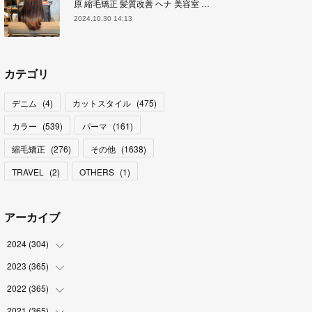
原 縮毛矯正 髪質改善 ヘナ 美容室 …
2024.10.30 14:13
カテゴリ
デニム
(
4
)
カットスタイル
(
475
)
カラー
(
539
)
パーマ
(
161
)
縮毛矯正
(
276
)
その他
(
1638
)
TRAVEL
(
2
)
OTHERS
(
1
)
アーカイブ
2024
(
304
)
2023
(
365
(
3
)
)
(
31
)
2022
(
365
(
31
)
)
(
30
)
(
30
)
2021
(
365
(
31
)
)