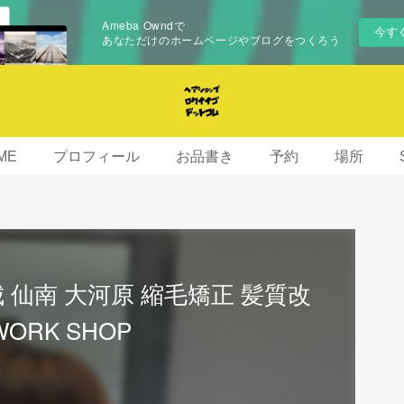
Ameba Owndで
今す
あなただけのホームページやブログをつくろう
ME
プロフィール
お品書き
予約
場所
 仙南 大河原 縮毛矯正 髪質改
WORK SHOP