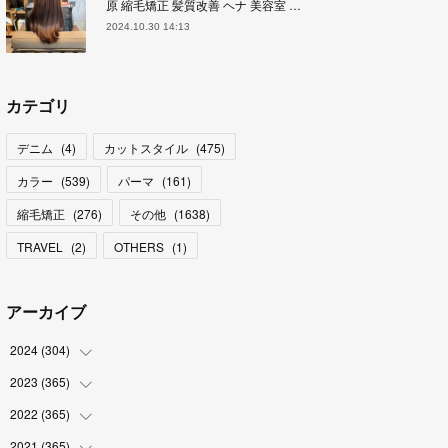
原 縮毛矯正 髪質改善 ヘナ 美容室 …
2024.10.30 14:13
カテゴリ
デニム
(
4
)
カットスタイル
(
475
)
カラー
(
539
)
パーマ
(
161
)
縮毛矯正
(
276
)
その他
(
1638
)
TRAVEL
(
2
)
OTHERS
(
1
)
アーカイブ
2024
(
304
)
2023
(
365
(
3
)
)
(
31
)
2022
(
365
(
31
)
)
(
30
)
(
30
)
2021
(
365
(
31
)
)