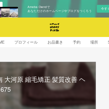
Ameba Owndで
今す
あなただけのホームページやブログをつくろう
ME
プロフィール
お品書き
予約
場所
 大河原 縮毛矯正 髪質改善 ヘ
675