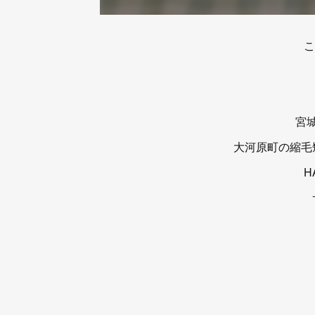
こ
宮
大河原町の縮毛
H