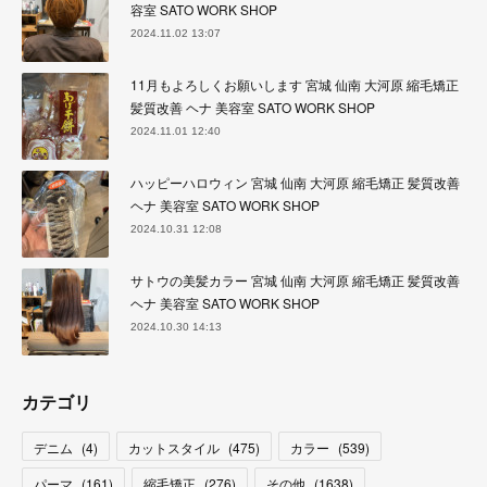
容室 SATO WORK SHOP
2024.11.02 13:07
11月もよろしくお願いします 宮城 仙南 大河原 縮毛矯正
髪質改善 ヘナ 美容室 SATO WORK SHOP
2024.11.01 12:40
ハッピーハロウィン 宮城 仙南 大河原 縮毛矯正 髪質改善
ヘナ 美容室 SATO WORK SHOP
2024.10.31 12:08
サトウの美髪カラー 宮城 仙南 大河原 縮毛矯正 髪質改善
ヘナ 美容室 SATO WORK SHOP
2024.10.30 14:13
カテゴリ
デニム
(
4
)
カットスタイル
(
475
)
カラー
(
539
)
パーマ
(
161
)
縮毛矯正
(
276
)
その他
(
1638
)