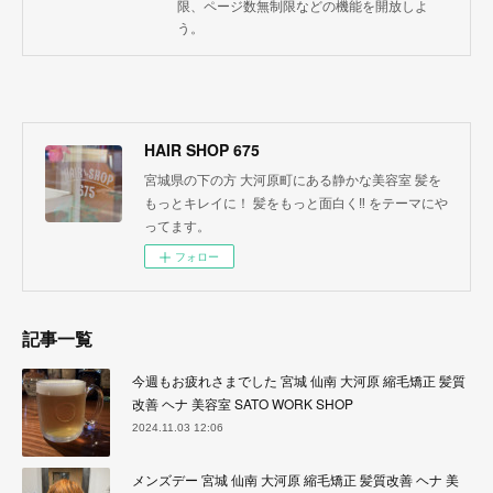
限、ページ数無制限などの機能を開放しよ
う。
HAIR SHOP 675
宮城県の下の方 大河原町にある静かな美容室 髪を
もっとキレイに！ 髪をもっと面白く‼︎ をテーマにや
ってます。
フォロー
記事一覧
今週もお疲れさまでした 宮城 仙南 大河原 縮毛矯正 髪質
改善 ヘナ 美容室 SATO WORK SHOP
2024.11.03 12:06
メンズデー 宮城 仙南 大河原 縮毛矯正 髪質改善 ヘナ 美