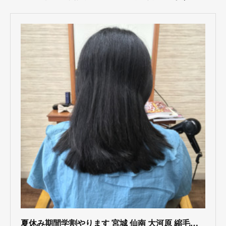
夏休み期間学割やります 宮城 仙南 大河原 縮毛矯正 髪質改善 ヘナ 美容室 HAIR SHOP 675