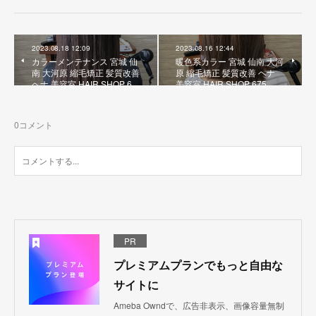
2023.08.18 12:09
2023.08.16 12:44
カラーメンテナンス 宮城 仙
暖色系カラー 宮城 仙南 大河
南 大河原 縮毛矯正 髪質改善
原 縮毛矯正 髪質改善 ヘナ
ヘナ 美容室 HAIR SHOP 6…
美容室 HAIR SHOP 675
0
コメント
PR
プレミアムプランでもっと自由な
サイトに
Ameba Owndで、広告非表示、画像容量無制