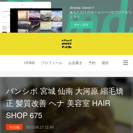
Ameba Owndで
あなただけのホームページやブログをつ
くろう
今すぐ試す
HOME
プロフィール
お品書き
予約
場所
SNS
バンシボ 宮城 仙南 大河原 縮毛矯
正 髪質改善 ヘナ 美容室 HAIR
SHOP 675
その他
2023.08.17 11:49