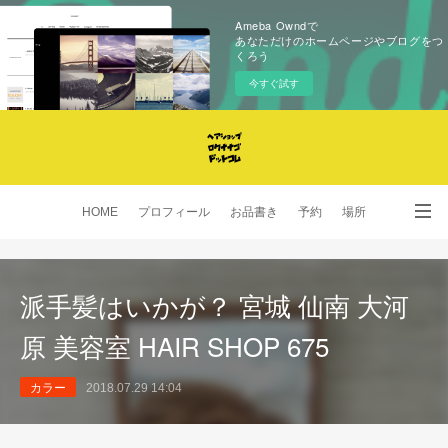
Ameba Owndで
あなただけのホームページやブログをつ
くろう
今すぐ試す
HOME
プロフィール
お品書き
予約
場所
SNS
派手髪はいかが？ 宮城 仙南 大河
原 美容室 HAIR SHOP 675
カラー
2018.07.29 14:04