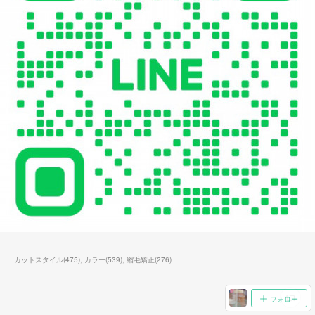
カットスタイル
(
475
)
カラー
(
539
)
縮毛矯正
(
276
)
フォロー