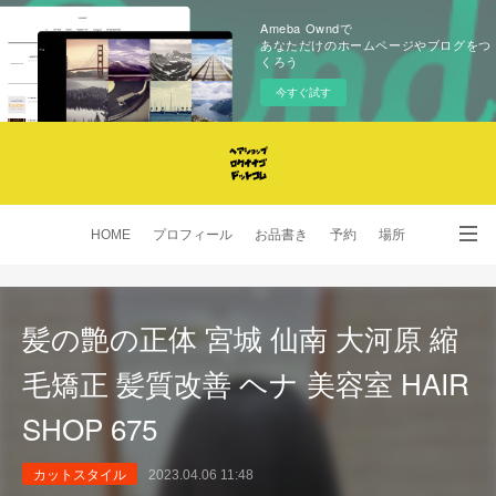
Ameba Owndで
あなただけのホームページやブログをつ
くろう
今すぐ試す
HOME
プロフィール
お品書き
予約
場所
SNS
髪の艶の正体 宮城 仙南 大河原 縮
毛矯正 髪質改善 ヘナ 美容室 HAIR
SHOP 675
カットスタイル
2023.04.06 11:48