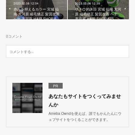
2023.02.08 12:04
2023.02.06 12:39
赤みを抑えるカラー 宮城 仙
サトウ的休日 宮城 仙南 大河
南 大河原 縮毛矯正 髪質改善
原 縮毛矯正 髪質改善 ヘナ
ヘナ 美容室 HAIR SHOP 6…
美容室 HAIR SHOP 675
0
コメント
PR
あなたもサイトをつくってみませ
んか
Ameba Owndを使えば、誰でもかんたんにウ
ェブサイトをつくることができます。