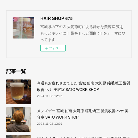
HAIR SHOP 675
宮城県の下の方 大河原町にある静かな美容室 髪を
もっとキレイに！ 髪をもっと面白く‼︎ をテーマにや
ってます。
フォロー
記事一覧
今週もお疲れさまでした 宮城 仙南 大河原 縮毛矯正 髪質
改善 ヘナ 美容室 SATO WORK SHOP
2024.11.03 12:06
メンズデー 宮城 仙南 大河原 縮毛矯正 髪質改善 ヘナ 美
容室 SATO WORK SHOP
2024.11.02 13:07