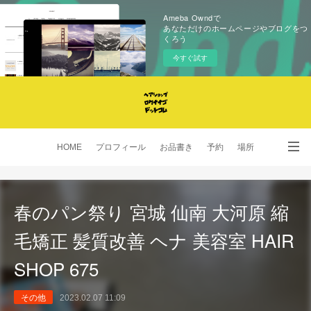
Ameba Owndで
あなただけのホームページやブログをつ
くろう
今すぐ試す
HOME
プロフィール
お品書き
予約
場所
SNS
春のパン祭り 宮城 仙南 大河原 縮
毛矯正 髪質改善 ヘナ 美容室 HAIR
SHOP 675
その他
2023.02.07 11:09