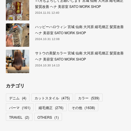
11月もよろしくお願いします 宮城 仙南 大河原 縮毛矯正
髪質改善 ヘナ 美容室 SATO WORK SHOP
2024.11.01 12:40
ハッピーハロウィン 宮城 仙南 大河原 縮毛矯正 髪質改善
ヘナ 美容室 SATO WORK SHOP
2024.10.31 12:08
サトウの美髪カラー 宮城 仙南 大河原 縮毛矯正 髪質改善
ヘナ 美容室 SATO WORK SHOP
2024.10.30 14:13
カテゴリ
デニム
(
4
)
カットスタイル
(
475
)
カラー
(
539
)
パーマ
(
161
)
縮毛矯正
(
276
)
その他
(
1638
)
TRAVEL
(
2
)
OTHERS
(
1
)