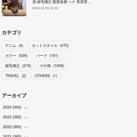
原 縮毛矯正 髪質改善 ヘナ 美容室 …
2024.10.30 14:13
カテゴリ
デニム
(
4
)
カットスタイル
(
475
)
カラー
(
539
)
パーマ
(
161
)
縮毛矯正
(
276
)
その他
(
1638
)
TRAVEL
(
2
)
OTHERS
(
1
)
アーカイブ
2024
(
304
)
2023
(
365
(
3
)
)
(
31
)
2022
(
365
(
31
)
)
(
30
)
(
30
)
2021
(
365
(
31
)
)