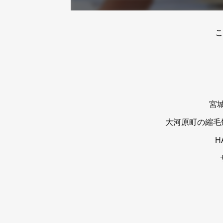
こ
宮
大河原町の縮毛
H