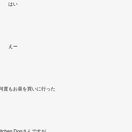
はい
えー
何度もお昼を買いに行った
 Kitchen Dogさんですが