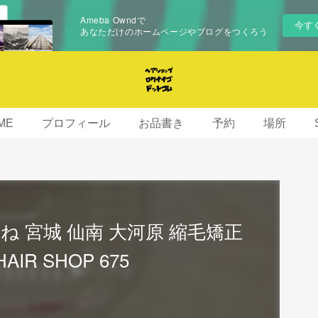
Ameba Owndで
今す
あなただけのホームページやブログをつくろう
ME
プロフィール
お品書き
予約
場所
 宮城 仙南 大河原 縮毛矯正
IR SHOP 675