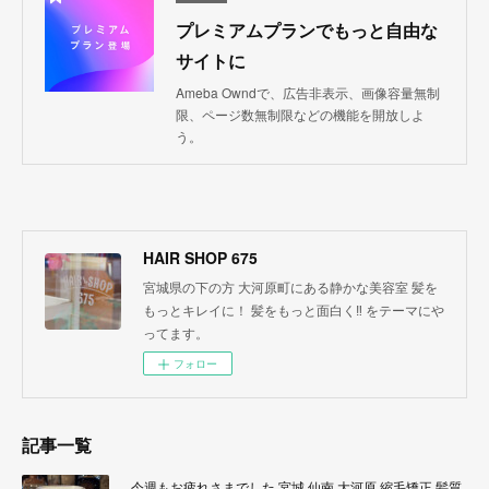
プレミアムプランでもっと自由な
サイトに
Ameba Owndで、広告非表示、画像容量無制
限、ページ数無制限などの機能を開放しよ
う。
HAIR SHOP 675
宮城県の下の方 大河原町にある静かな美容室 髪を
もっとキレイに！ 髪をもっと面白く‼︎ をテーマにや
ってます。
フォロー
記事一覧
今週もお疲れさまでした 宮城 仙南 大河原 縮毛矯正 髪質