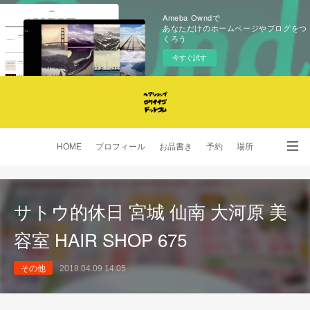
Ameba Owndで
あなただけのホームページやブログをつ
くろう
今すぐ試す
HOME
プロフィール
お品書き
予約
場所
SNS
サトウ的休日 宮城 仙南 大河原 美
容室 HAIR SHOP 675
その他
2018.04.09 14:05