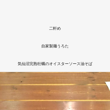
二軒め
自家製麺うろた
気仙沼完熟牡蠣のオイスターソース油そば