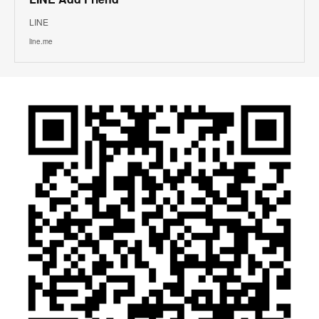
LINE
line.me