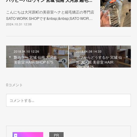
ハッピーハロウィン 宮城 仙南 大河原 縮毛矯正 髪質改善 ヘナ 美容室 SATO WORK SHOP
こんにちは大河原町の美容室ヘナと縮毛矯正の専門店
SATO WORK SHOPです&nbsp;&nbsp;SATO WOR…
2024.10.31 12:08
2018.04.10 12:26
2018.04.08 14:33
艶カラー 宮城 仙南 大河原
ボブからどうするか 宮城 仙
美容室 HAIR SHOP 675
南 大河原 美容室 HAIR
SHOP 675
0
コメント
PR