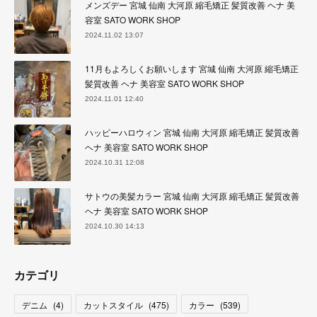
メンズデー 宮城 仙南 大河原 縮毛矯正 髪質改善 ヘナ 美
容室 SATO WORK SHOP
2024.11.02 13:07
11月もよろしくお願いします 宮城 仙南 大河原 縮毛矯正
髪質改善 ヘナ 美容室 SATO WORK SHOP
2024.11.01 12:40
ハッピーハロウィン 宮城 仙南 大河原 縮毛矯正 髪質改善
ヘナ 美容室 SATO WORK SHOP
2024.10.31 12:08
サトウの美髪カラー 宮城 仙南 大河原 縮毛矯正 髪質改善
ヘナ 美容室 SATO WORK SHOP
2024.10.30 14:13
カテゴリ
デニム
(
4
)
カットスタイル
(
475
)
カラー
(
539
)