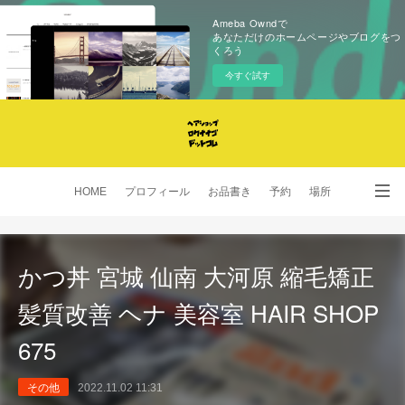
Ameba Owndで
あなただけのホームページやブログをつ
くろう
今すぐ試す
HOME
プロフィール
お品書き
予約
場所
SNS
かつ丼 宮城 仙南 大河原 縮毛矯正
髪質改善 ヘナ 美容室 HAIR SHOP
675
その他
2022.11.02 11:31