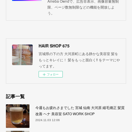
Ameba Owndで、広告非表示、画像容量無制
限、ページ数無制限などの機能を開放しよ
う。
HAIR SHOP 675
宮城県の下の方 大河原町にある静かな美容室 髪を
もっとキレイに！ 髪をもっと面白く‼︎ をテーマにや
ってます。
フォロー
記事一覧
今週もお疲れさまでした 宮城 仙南 大河原 縮毛矯正 髪質
改善 ヘナ 美容室 SATO WORK SHOP
2024.11.03 12:06