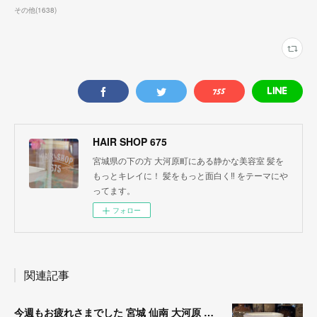
その他
(
1638
)
HAIR SHOP 675
宮城県の下の方 大河原町にある静かな美容室 髪を
もっとキレイに！ 髪をもっと面白く‼︎ をテーマにや
ってます。
フォロー
関連記事
今週もお疲れさまでした 宮城 仙南 大河原 縮毛矯正 髪質改善 ヘナ 美容室 SATO WORK SHOP