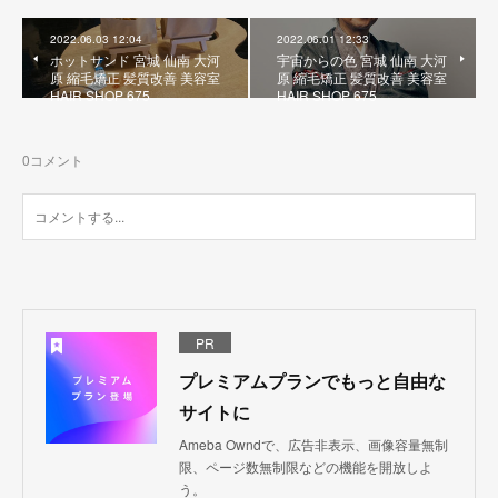
2022.06.03 12:04
2022.06.01 12:33
ホットサンド 宮城 仙南 大河
宇宙からの色 宮城 仙南 大河
原 縮毛矯正 髪質改善 美容室
原 縮毛矯正 髪質改善 美容室
HAIR SHOP 675
HAIR SHOP 675
0
コメント
PR
プレミアムプランでもっと自由な
サイトに
Ameba Owndで、広告非表示、画像容量無制
限、ページ数無制限などの機能を開放しよ
う。