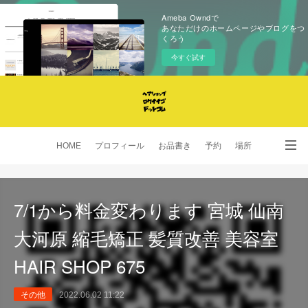
Ameba Owndで
あなただけのホームページやブログをつ
くろう
今すぐ試す
HOME
プロフィール
お品書き
予約
場所
SNS
7/1から料金変わります 宮城 仙南
大河原 縮毛矯正 髪質改善 美容室
HAIR SHOP 675
その他
2022.06.02 11:22