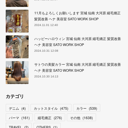
11月もよろしくお願いします 宮城 仙南 大河原 縮毛矯正
髪質改善 ヘナ 美容室 SATO WORK SHOP
2024.11.01 12:40
ハッピーハロウィン 宮城 仙南 大河原 縮毛矯正 髪質改善
ヘナ 美容室 SATO WORK SHOP
2024.10.31 12:08
サトウの美髪カラー 宮城 仙南 大河原 縮毛矯正 髪質改善
ヘナ 美容室 SATO WORK SHOP
2024.10.30 14:13
カテゴリ
デニム
(
4
)
カットスタイル
(
475
)
カラー
(
539
)
パーマ
(
161
)
縮毛矯正
(
276
)
その他
(
1638
)
TRAVEL
(
2
)
OTHERS
(
1
)