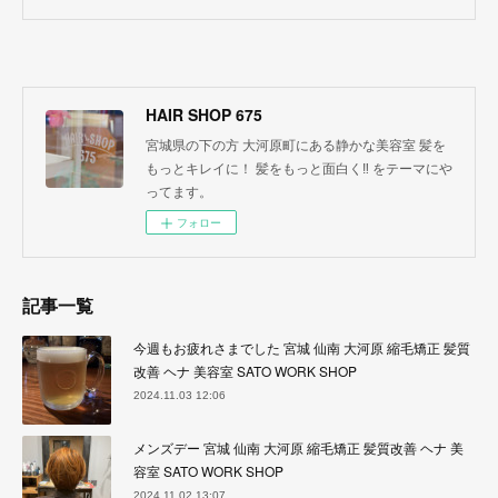
HAIR SHOP 675
宮城県の下の方 大河原町にある静かな美容室 髪を
もっとキレイに！ 髪をもっと面白く‼︎ をテーマにや
ってます。
フォロー
記事一覧
今週もお疲れさまでした 宮城 仙南 大河原 縮毛矯正 髪質
改善 ヘナ 美容室 SATO WORK SHOP
2024.11.03 12:06
メンズデー 宮城 仙南 大河原 縮毛矯正 髪質改善 ヘナ 美
容室 SATO WORK SHOP
2024.11.02 13:07