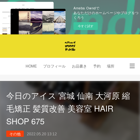
Ameba Owndで
あなただけのホームページやブログをつ
くろう
今すぐ試す
HOME
プロフィール
お品書き
予約
場所
SNS
今日のアイス 宮城 仙南 大河原 縮
毛矯正 髪質改善 美容室 HAIR
SHOP 675
その他
2022.05.20 13:12