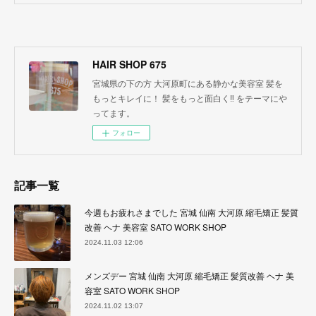
HAIR SHOP 675
宮城県の下の方 大河原町にある静かな美容室 髪を
もっとキレイに！ 髪をもっと面白く‼︎ をテーマにや
ってます。
フォロー
記事一覧
今週もお疲れさまでした 宮城 仙南 大河原 縮毛矯正 髪質
改善 ヘナ 美容室 SATO WORK SHOP
2024.11.03 12:06
メンズデー 宮城 仙南 大河原 縮毛矯正 髪質改善 ヘナ 美
容室 SATO WORK SHOP
2024.11.02 13:07