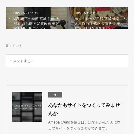
2022.05.21 11:49
2022.05.19 12:25
縮毛矯正の季節 宮城 仙南 大
ホットドッグ日和 宮城 仙南
河原 縮毛矯正 髪質改善 美容
大河原 縮毛矯正 髪質改善 美
室 HAIR SHOP 675
容室 HAIR SHOP 675
0
コメント
PR
あなたもサイトをつくってみませ
んか
Ameba Owndを使えば、誰でもかんたんにウ
ェブサイトをつくることができます。