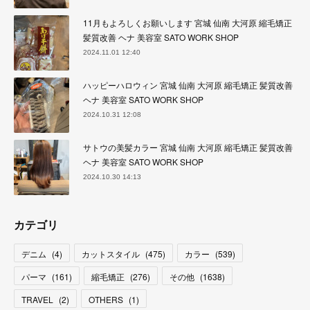
11月もよろしくお願いします 宮城 仙南 大河原 縮毛矯正
髪質改善 ヘナ 美容室 SATO WORK SHOP
2024.11.01 12:40
ハッピーハロウィン 宮城 仙南 大河原 縮毛矯正 髪質改善
ヘナ 美容室 SATO WORK SHOP
2024.10.31 12:08
サトウの美髪カラー 宮城 仙南 大河原 縮毛矯正 髪質改善
ヘナ 美容室 SATO WORK SHOP
2024.10.30 14:13
カテゴリ
デニム
(
4
)
カットスタイル
(
475
)
カラー
(
539
)
パーマ
(
161
)
縮毛矯正
(
276
)
その他
(
1638
)
TRAVEL
(
2
)
OTHERS
(
1
)