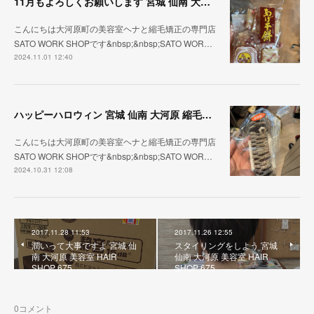
11月もよろしくお願いします 宮城 仙南 大河原 縮毛矯正 髪質改善 ヘナ 美容室 SATO WORK SHOP
こんにちは大河原町の美容室ヘナと縮毛矯正の専門店
SATO WORK SHOPです&nbsp;&nbsp;SATO WOR…
2024.11.01 12:40
ハッピーハロウィン 宮城 仙南 大河原 縮毛矯正 髪質改善 ヘナ 美容室 SATO WORK SHOP
こんにちは大河原町の美容室ヘナと縮毛矯正の専門店
SATO WORK SHOPです&nbsp;&nbsp;SATO WOR…
2024.10.31 12:08
2017.11.28 11:53
2017.11.26 12:55
潤いって大事ですよ 宮城 仙
スタイリングをしよう 宮城
南 大河原 美容室 HAIR
仙南 大河原 美容室 HAIR
SHOP 675
SHOP 675
0
コメント