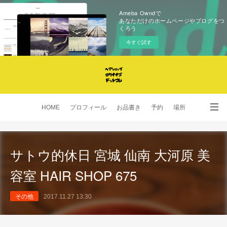
Ameba Owndで
あなただけのホームページやブログをつ
くろう
今すぐ試す
HOME
プロフィール
お品書き
予約
場所
SNS
サトウ的休日 宮城 仙南 大河原 美
容室 HAIR SHOP 675
その他
2017.11.27 13:30