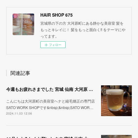
HAIR SHOP 675
宮城県の下の方 大河原町にある静かな美容室 髪を
もっとキレイに！ 髪をもっと面白く‼︎ をテーマにや
ってます。
フォロー
関連記事
今週もお疲れさまでした 宮城 仙南 大河原 縮毛矯正 髪質改善 ヘナ 美容室 SATO WORK SHOP
こんにちは大河原町の美容室ヘナと縮毛矯正の専門店
SATO WORK SHOPです&nbsp;&nbsp;SATO WOR…
2024.11.03 12:06