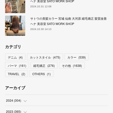
ヘナ 美容室 SATO WORK SHOP
2024.10.31 12:08
サトウの美髪カラー 宮城 仙南 大河原 縮毛矯正 髪質改善
ヘナ 美容室 SATO WORK SHOP
2024.10.30 14:13
カテゴリ
デニム
(
4
)
カットスタイル
(
475
)
カラー
(
539
)
パーマ
(
161
)
縮毛矯正
(
276
)
その他
(
1638
)
TRAVEL
(
2
)
OTHERS
(
1
)
アーカイブ
2024
(
304
)
(
3
)
2023
(
365
)