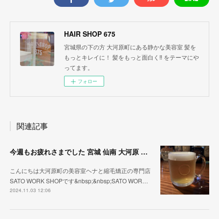
HAIR SHOP 675
宮城県の下の方 大河原町にある静かな美容室 髪を
もっとキレイに！ 髪をもっと面白く‼︎ をテーマにや
ってます。
フォロー
関連記事
今週もお疲れさまでした 宮城 仙南 大河原 縮毛矯正 髪質改善 ヘナ 美容室 SATO WORK SHOP
こんにちは大河原町の美容室ヘナと縮毛矯正の専門店
SATO WORK SHOPです&nbsp;&nbsp;SATO WOR…
2024.11.03 12:06