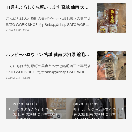
11月もよろしくお願いします 宮城 仙南 大河原 縮毛矯正 髪質改善 ヘナ 美容室 SATO WORK SHOP
こんにちは大河原町の美容室ヘナと縮毛矯正の専門店
SATO WORK SHOPです&nbsp;&nbsp;SATO WOR…
2024.11.01 12:40
ハッピーハロウィン 宮城 仙南 大河原 縮毛矯正 髪質改善 ヘナ 美容室 SATO WORK SHOP
こんにちは大河原町の美容室ヘナと縮毛矯正の専門店
SATO WORK SHOPです&nbsp;&nbsp;SATO WOR…
2024.10.31 12:08
2017.09.13 14:10
2017.09.11 14:04
ハネるのなんとかして… 宮
サトウ、革ジャンを買うの
城 仙南 大河原 美容室 HAIR
巻 宮城 仙南 大河原 美容室
SHOP 675
HAIR SHOP 675