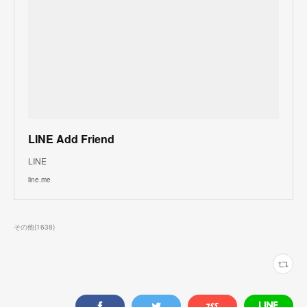
LINE Add Friend
LINE
line.me
その他
(
1638
)