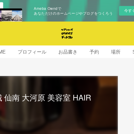
Ameba Owndで
今す
あなただけのホームページやブログをつくろう
ME
プロフィール
お品書き
予約
場所
仙南 大河原 美容室 HAIR