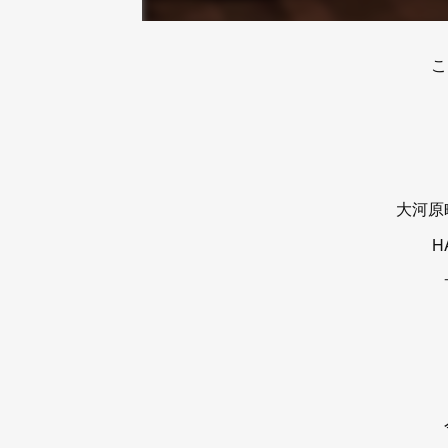
こ
大河原
H