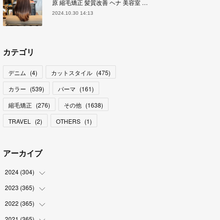
原 縮毛矯正 髪質改善 ヘナ 美容室 …
2024.10.30 14:13
カテゴリ
デニム
(
4
)
カットスタイル
(
475
)
カラー
(
539
)
パーマ
(
161
)
縮毛矯正
(
276
)
その他
(
1638
)
TRAVEL
(
2
)
OTHERS
(
1
)
アーカイブ
2024
(
304
)
2023
(
365
(
3
)
)
(
31
)
2022
(
365
(
31
)
)
(
30
)
(
30
)
2021
(
365
(
31
)
)