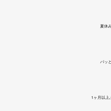
夏休
パッ
1ヶ月以上