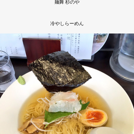
麺舞 杉のや
冷やしらーめん