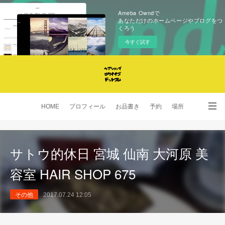
Ameba Owndで
あなただけのホームページやブログをつ
くろう
今すぐ試す
HOME
プロフィール
お品書き
予約
場所
SNS
サトウ的休日 宮城 仙南 大河原 美
容室 HAIR SHOP 675
その他
2017.07.24 12:05