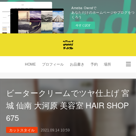
Ameba Owndで
あなただけのホームページやブログをつ
くろう
今すぐ試す
HOME
プロフィール
お品書き
予約
場所
SNS
ビータークリームでツヤ仕上げ 宮
城 仙南 大河原 美容室 HAIR SHOP
675
カットスタイル
2021.09.14 10:59