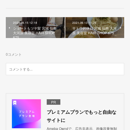
2021.09.15 12:18
2021.09.13 11:29
ショートもツヤ髪 宮城 仙南
サトウ的休日 宮城 仙南 大河
大河原 美容室 HAIR SHOP
原 美容室 HAIR SHOP 675
675
0
コメント
PR
プレミアムプランでもっと自由な
サイトに
Ameba Owndで、広告非表示、画像容量無制