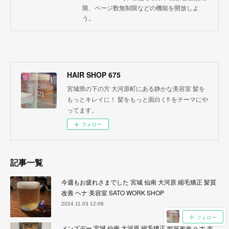
限、ページ数無制限などの機能を開放しよ
う。
HAIR SHOP 675
宮城県の下の方 大河原町にある静かな美容室 髪を
もっとキレイに！ 髪をもっと面白く‼︎ をテーマにや
ってます。
フォロー
記事一覧
今週もお疲れさまでした 宮城 仙南 大河原 縮毛矯正 髪質
改善 ヘナ 美容室 SATO WORK SHOP
2024.11.03 12:06
フォロー
メンズデー 宮城 仙南 大河原 縮毛矯正 髪質改善 ヘナ 美