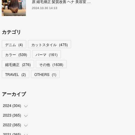
原 縮毛矯正 髪質改善 ヘナ 美容室 …
2024.10.30 14:13
カテゴリ
デニム
(
4
)
カットスタイル
(
475
)
カラー
(
539
)
パーマ
(
161
)
縮毛矯正
(
276
)
その他
(
1638
)
TRAVEL
(
2
)
OTHERS
(
1
)
アーカイブ
2024
(
304
)
2023
(
365
(
3
)
)
(
31
)
2022
(
365
(
31
)
)
(
30
)
(
30
)
2021
(
365
(
31
)
)