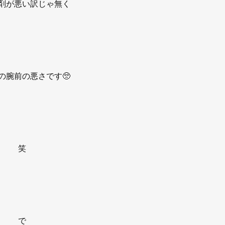
剤が悪い訳じゃ無く
の腕前の悪さです🥺
笑
で