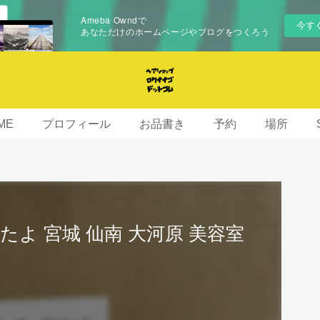
Ameba Owndで
今す
あなただけのホームページやブログをつくろう
ME
プロフィール
お品書き
予約
場所
よ 宮城 仙南 大河原 美容室