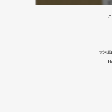
こ
大河原
H