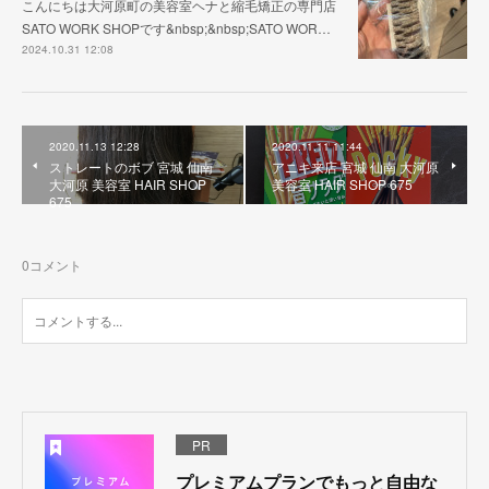
こんにちは大河原町の美容室ヘナと縮毛矯正の専門店
SATO WORK SHOPです&nbsp;&nbsp;SATO WOR…
2024.10.31 12:08
2020.11.13 12:28
2020.11.11 11:44
ストレートのボブ 宮城 仙南
アニキ来店 宮城 仙南 大河原
大河原 美容室 HAIR SHOP
美容室 HAIR SHOP 675
675
0
コメント
PR
プレミアムプランでもっと自由な