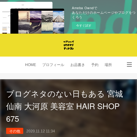
Ameba Owndで
あなただけのホームページやブログをつ
くろう
今すぐ試す
HOME
プロフィール
お品書き
予約
場所
SNS
ブログネタのない日もある 宮城
仙南 大河原 美容室 HAIR SHOP
675
その他
2020.11.12 11:34