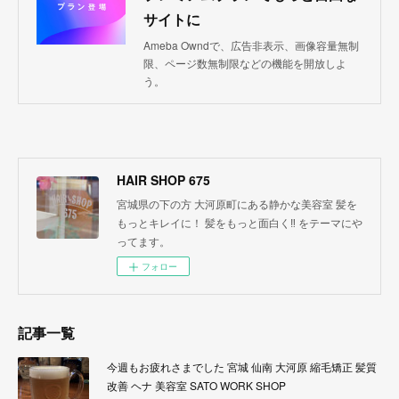
サイトに
Ameba Owndで、広告非表示、画像容量無制
限、ページ数無制限などの機能を開放しよ
う。
HAIR SHOP 675
宮城県の下の方 大河原町にある静かな美容室 髪を
もっとキレイに！ 髪をもっと面白く‼︎ をテーマにや
ってます。
フォロー
記事一覧
今週もお疲れさまでした 宮城 仙南 大河原 縮毛矯正 髪質
改善 ヘナ 美容室 SATO WORK SHOP