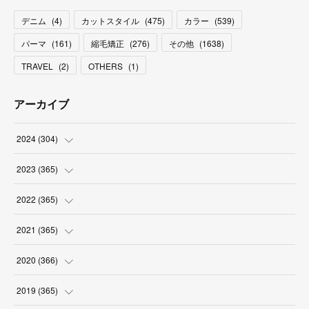
デニム
(
4
)
カットスタイル
(
475
)
カラー
(
539
)
パーマ
(
161
)
縮毛矯正
(
276
)
その他
(
1638
)
TRAVEL
(
2
)
OTHERS
(
1
)
アーカイブ
2024
(
304
)
(
3
)
2023
(
365
)
(
31
)
(
31
)
2022
(
365
)
(
30
)
(
30
)
(
31
)
2021
(
365
)
(
31
)
(
31
)
(
30
)
(
31
)
2020
(
366
)
(
31
)
(
30
)
(
31
)
(
30
)
(
31
)
2019
(
365
)