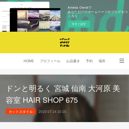
Ameba Owndで
あなただけのホームページやブログをつ
くろう
今すぐ試す
HOME
プロフィール
お品書き
予約
場所
SNS
ドンと明るく 宮城 仙南 大河原 美
容室 HAIR SHOP 675
カットスタイル
2020.07.14 10:15