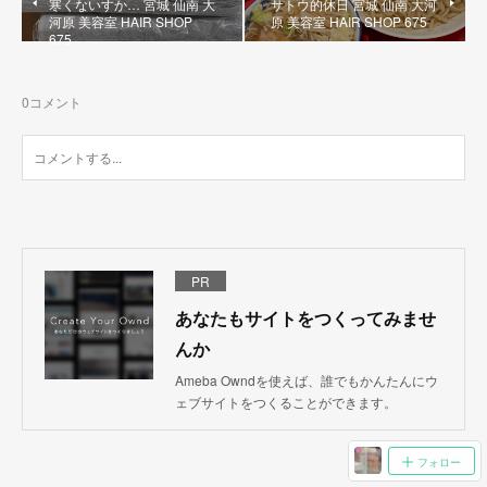
寒くないすか… 宮城 仙南 大
サトウ的休日 宮城 仙南 大河
河原 美容室 HAIR SHOP
原 美容室 HAIR SHOP 675
675
0
コメント
PR
あなたもサイトをつくってみませ
んか
Ameba Owndを使えば、誰でもかんたんにウ
ェブサイトをつくることができます。
フォロー