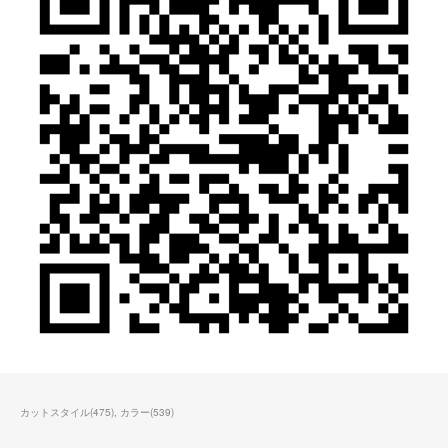
カットスタイル
(
475
)
カラー
(
539
)