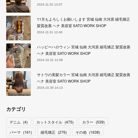
2024.11.02 13:07
11月もよろしくお願いします 宮城 仙南 大河原 縮毛矯正
髪質改善 ヘナ 美容室 SATO WORK SHOP
2024.11.01 12:40
ハッピーハロウィン 宮城 仙南 大河原 縮毛矯正 髪質改善
ヘナ 美容室 SATO WORK SHOP
2024.10.31 12:08
サトウの美髪カラー 宮城 仙南 大河原 縮毛矯正 髪質改善
ヘナ 美容室 SATO WORK SHOP
2024.10.30 14:13
カテゴリ
デニム
(
4
)
カットスタイル
(
475
)
カラー
(
539
)
パーマ
(
161
)
縮毛矯正
(
276
)
その他
(
1638
)