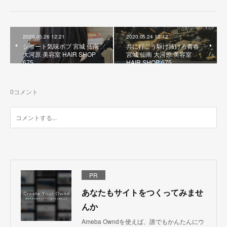
2020.05.26 12:21
2020.05.24 12:12
ショート気味ボブ 宮城 仙南
共に行こう駆け抜けろ青春
大河原 美容室 HAIR SHOP
宮城 仙南 大河原 美容室
675
HAIR SHOP 675
0
コメント
PR
あなたもサイトをつくってみませ
んか
Ameba Owndを使えば、誰でもかんたんにウ