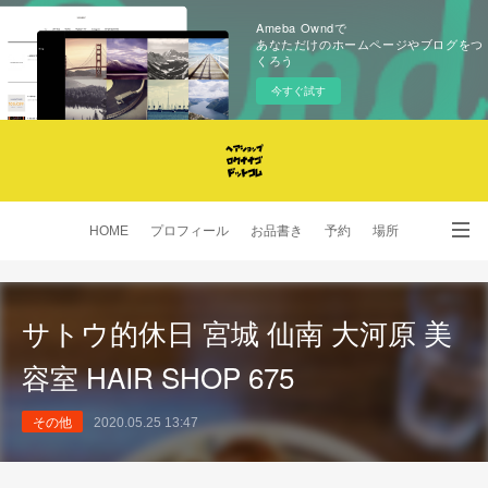
Ameba Owndで
あなただけのホームページやブログをつ
くろう
今すぐ試す
HOME
プロフィール
お品書き
予約
場所
SNS
サトウ的休日 宮城 仙南 大河原 美
容室 HAIR SHOP 675
その他
2020.05.25 13:47