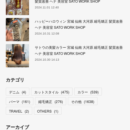
髪質改善 ヘナ 美容室 SATO WORK SHOP
2024.11.01 12:40
ハッピーハロウィン 宮城 仙南 大河原 縮毛矯正 髪質改善
ヘナ 美容室 SATO WORK SHOP
2024.10.31 12:08
サトウの美髪カラー 宮城 仙南 大河原 縮毛矯正 髪質改善
ヘナ 美容室 SATO WORK SHOP
2024.10.30 14:13
カテゴリ
デニム
(
4
)
カットスタイル
(
475
)
カラー
(
539
)
パーマ
(
161
)
縮毛矯正
(
276
)
その他
(
1638
)
TRAVEL
(
2
)
OTHERS
(
1
)
アーカイブ