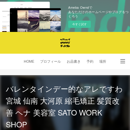
Ameba Owndで
あなただけのホームページやブログをつ
くろう
今すぐ試す
HOME
プロフィール
お品書き
予約
場所
SNS
バレンタインデー的なアレですわ
宮城 仙南 大河原 縮毛矯正 髪質改
善 ヘナ 美容室 SATO WORK
SHOP