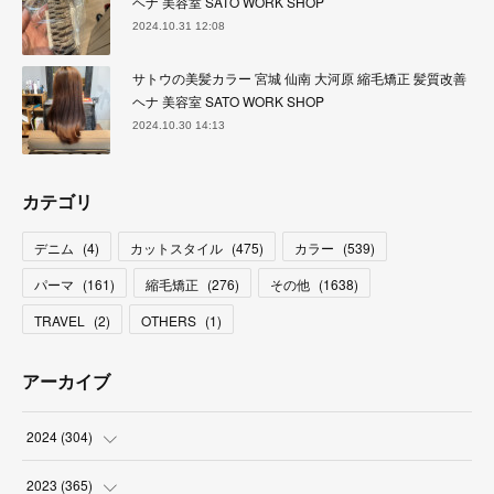
ヘナ 美容室 SATO WORK SHOP
2024.10.31 12:08
サトウの美髪カラー 宮城 仙南 大河原 縮毛矯正 髪質改善
ヘナ 美容室 SATO WORK SHOP
2024.10.30 14:13
カテゴリ
デニム
(
4
)
カットスタイル
(
475
)
カラー
(
539
)
パーマ
(
161
)
縮毛矯正
(
276
)
その他
(
1638
)
TRAVEL
(
2
)
OTHERS
(
1
)
アーカイブ
2024
(
304
)
(
3
)
2023
(
365
)