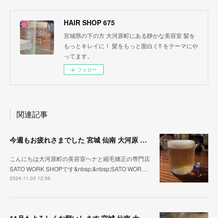
HAIR SHOP 675
宮城県の下の方 大河原町にある静かな美容室 髪を
もっとキレイに！ 髪をもっと面白く‼︎ をテーマにや
ってます。
フォロー
関連記事
今週もお疲れさまでした 宮城 仙南 大河原 縮毛矯正 髪質改善 ヘナ 美容室 SATO WORK SHOP
こんにちは大河原町の美容室ヘナと縮毛矯正の専門店
SATO WORK SHOPです&nbsp;&nbsp;SATO WOR…
2024.11.03 12:06