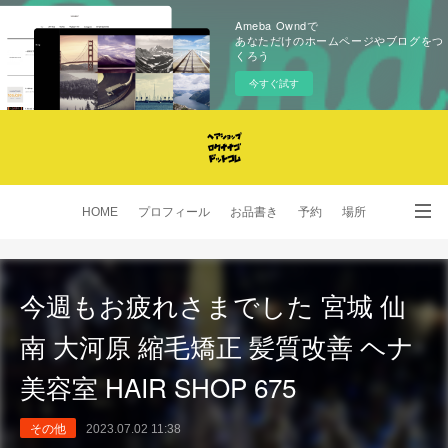
Ameba Owndで
あなただけのホームページやブログをつ
くろう
今すぐ試す
HOME
プロフィール
お品書き
予約
場所
SNS
今週もお疲れさまでした 宮城 仙
南 大河原 縮毛矯正 髪質改善 ヘナ
美容室 HAIR SHOP 675
その他
2023.07.02 11:38