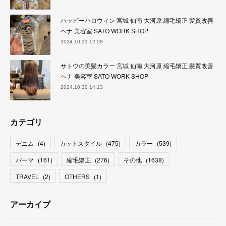
ハッピーハロウィン 宮城 仙南 大河原 縮毛矯正 髪質改善
ヘナ 美容室 SATO WORK SHOP
2024.10.31 12:08
サトウの美髪カラー 宮城 仙南 大河原 縮毛矯正 髪質改善
ヘナ 美容室 SATO WORK SHOP
2024.10.30 14:13
カテゴリ
デニム
(
4
)
カットスタイル
(
475
)
カラー
(
539
)
パーマ
(
161
)
縮毛矯正
(
276
)
その他
(
1638
)
TRAVEL
(
2
)
OTHERS
(
1
)
アーカイブ