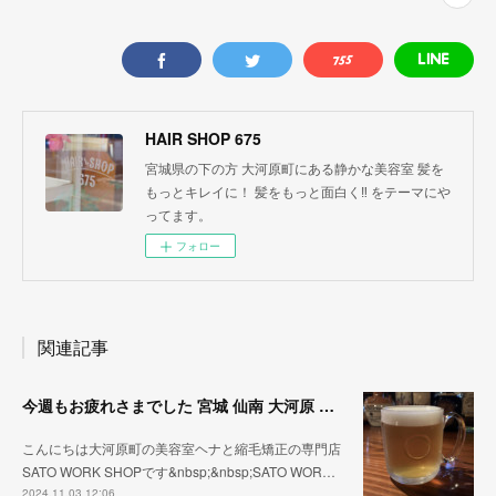
HAIR SHOP 675
宮城県の下の方 大河原町にある静かな美容室 髪を
もっとキレイに！ 髪をもっと面白く‼︎ をテーマにや
ってます。
フォロー
関連記事
今週もお疲れさまでした 宮城 仙南 大河原 縮毛矯正 髪質改善 ヘナ 美容室 SATO WORK SHOP
こんにちは大河原町の美容室ヘナと縮毛矯正の専門店
SATO WORK SHOPです&nbsp;&nbsp;SATO WOR…
2024.11.03 12:06