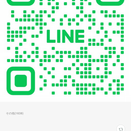
その他
(
1638
)