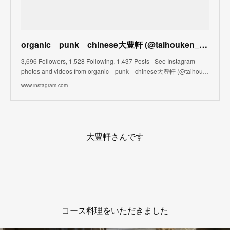
organic punk chinese大豊軒 (@taihouken_opc) • Instagram photos and videos
3,696 Followers, 1,528 Following, 1,437 Posts - See Instagram
photos and videos from organic punk chinese大豊軒 (@taihou…
www.instagram.com
大豊軒さんです
コース料理をいただきました