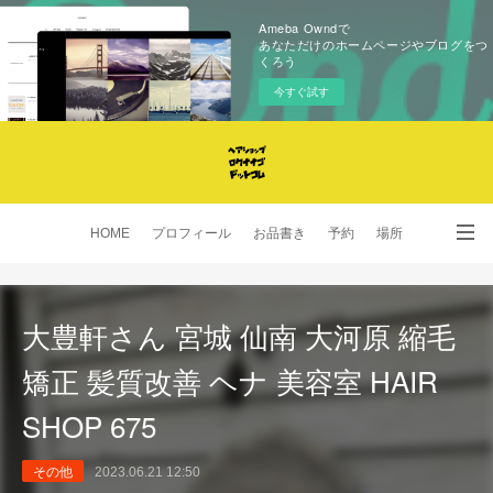
Ameba Owndで
あなただけのホームページやブログをつ
くろう
今すぐ試す
HOME
プロフィール
お品書き
予約
場所
SNS
大豊軒さん 宮城 仙南 大河原 縮毛
矯正 髪質改善 ヘナ 美容室 HAIR
SHOP 675
その他
2023.06.21 12:50