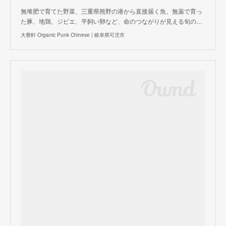
無堆肥で育てた野菜、三重県熊野の港から直接届く魚、無薬で育っ
た豚、地鶏、ジビエ、平飼い卵など、命のつながりが見える旬の…
大豊軒 Organic Punk Chinese | 岐阜県可児市